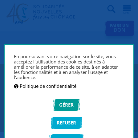
Recherche
FAIRE UN
DON
SNC Laon
En poursuivant votre navigation sur le site, vous
acceptez l'utilisation des cookies destinés à
améliorer la performance de ce site, à en adapter
les fonctionnalités et à en analyser l'usage et
SNC Laon lutte contre le chômage et l’exclusion grâce à
l'audience.
un réseau de bénévoles qui écoutent et accompagnent
Politique de confidentialité
les chercheurs d’emploi de manière individuelle et
personnalisée.
GÉRER
CONTACTEZ-NOUS
REFUSER