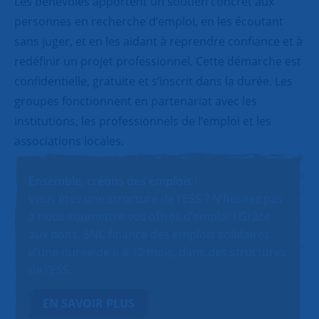
Les bénévoles apportent un soutien concret aux
personnes en recherche d’emploi, en les écoutant
sans juger, et en les aidant à reprendre confiance et à
redéfinir un projet professionnel. Cette démarche est
confidentielle, gratuite et s’inscrit dans la durée. Les
groupes fonctionnent en partenariat avec les
institutions, les professionnels de l’emploi et les
associations locales.
Ensemble, créons des emplois !
Vous êtes une structure de l’ESS ? N’hésitez pas
à nous soumettre vos offres d’emploi ! Grâce
aux dons, SNC finance des emplois solidaires
d’une durée de 6 à 12 mois, dans des structures
de l’ESS.
EN SAVOIR PLUS