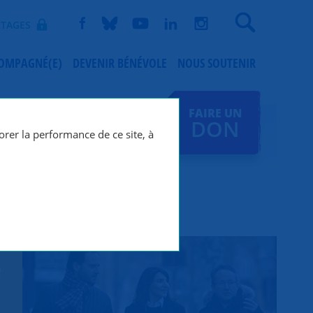
Recherche
TAGES
COMPAGNÉ(E)
DEVENIR BÉNÉVOLE
NOUS SOUTENIR
FAIRE UN
DON
orer la performance de ce site, à
e