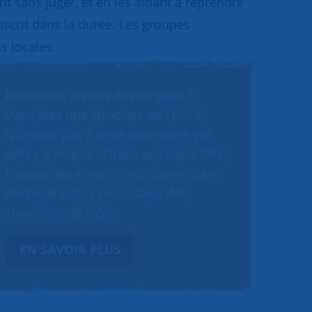
 sans juger, et en les aidant à reprendre
inscrit dans la durée. Les groupes
s locales.
Ensemble, créons des emplois !
Vous êtes une structure de l’ESS ?
N’hésitez pas à nous soumettre vos
offres d’emploi ! Grâce aux dons, SNC
finance des emplois solidaires d’une
durée de 6 à 12 mois, dans des
structures de l’ESS.
EN SAVOIR PLUS