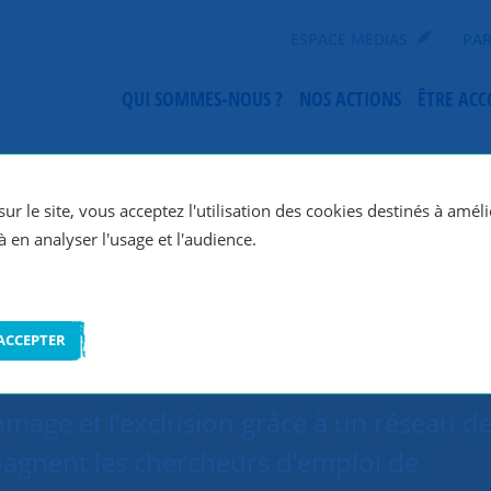
ESPACE MÉDIAS
PAR
QUI SOMMES-NOUS ?
NOS ACTIONS
ÊTRE AC
SNC Strasbourg
ur le site, vous acceptez l'utilisation des cookies destinés à améli
à en analyser l'usage et l'audience.
ACCEPTER
ômage et l’exclusion grâce à un réseau d
agnent les chercheurs d’emploi de