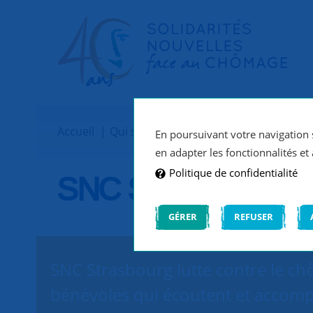
Accueil
Qui sommes-nous ?
Implantations
En poursuivant votre navigation s
en adapter les fonctionnalités et 
Politique de confidentialité
SNC Strasbourg
GÉRER
REFUSER
SNC Strasbourg lutte contre le ch
bénévoles qui écoutent et accomp