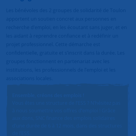
Les bénévoles des 2 groupes de solidarité de Toulon
apportent un soutien concret aux personnes en
recherche d’emploi, en les écoutant sans juger, et en
les aidant à reprendre confiance et à redéfinir un
projet professionnel. Cette démarche est
confidentielle, gratuite et s’inscrit dans la durée. Les
groupes fonctionnent en partenariat avec les
institutions, les professionnels de l’emploi et les
associations locales.
Ensemble, créons des emplois !
Vous êtes une structure de l’ESS ? N’hésitez pas
à nous soumettre vos offres d’emploi ! Grâce
aux dons, SNC finance des emplois solidaires
d’une durée de 6 à 12 mois, dans des structures
de l’ESS.