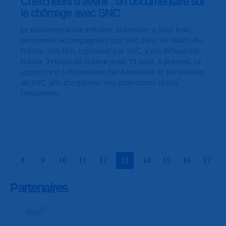
Chercheurs d’avenir : un documentaire sur
le chômage avec SNC
Le documentariste Frédéric Schneider a suivi trois
personnes accompagnées par SNC dans les Hauts-de-
France. Son film, coproduit par SNC, a été diffusé sur
France 3 Hauts-de-France jeudi 13 avril. A présent, ce
support est à disposition des bénévoles et partenaires
de SNC, afin d'organiser des projections et des
rencontres.
|
|
|
|
|
|
|
|
|
|
8
9
10
11
12
13
14
15
16
17
Partenaires