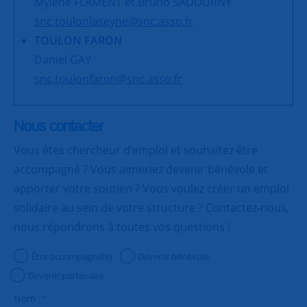
Mylène FLAMENT et Bruno SADOURNY
snc.toulonlaseyne@snc.asso.fr
TOULON FARON
Daniel GAY
snc.toulonfaron@snc.asso.fr
Nous contacter
Vous êtes chercheur d’emploi et souhaitez être
accompagné ? Vous aimeriez devenir bénévole et
apporter votre soutien ? Vous voulez créer un emploi
solidaire au sein de votre structure ? Contactez-nous,
nous répondrons à toutes vos questions !
Être accompagné(e)
Devenir bénévole
Devenir partenaire
Nom :
*