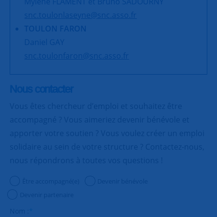
Mylène FLAMENT et Bruno SADOURNY
snc.toulonlaseyne@snc.asso.fr
TOULON FARON
Daniel GAY
snc.toulonfaron@snc.asso.fr
Nous contacter
Vous êtes chercheur d’emploi et souhaitez être
accompagné ? Vous aimeriez devenir bénévole et
apporter votre soutien ? Vous voulez créer un emploi
solidaire au sein de votre structure ? Contactez-nous,
nous répondrons à toutes vos questions !
Être accompagné(e)
Devenir bénévole
Devenir partenaire
Nom :
*