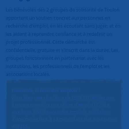
Les bénévoles des 2 groupes de solidarité de Toulon
apportent un soutien concret aux personnes en
recherche d’emploi, en les écoutant sans juger, et en
les aidant à reprendre confiance et à redéfinir un
projet professionnel. Cette démarche est
confidentielle, gratuite et s’inscrit dans la durée. Les
groupes fonctionnent en partenariat avec les
institutions, les professionnels de l’emploi et les
associations locales.
Ensemble, créons des emplois !
Vous êtes une structure de l’ESS ? N’hésitez pas
à nous soumettre vos offres d’emploi ! Grâce
aux dons, SNC finance des emplois solidaires
d’une durée de 6 à 12 mois, dans des structures
de l’ESS.