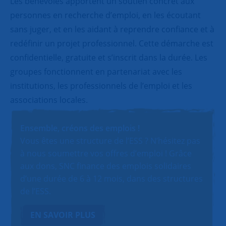
Les bénévoles apportent un soutien concret aux
personnes en recherche d’emploi, en les écoutant
sans juger, et en les aidant à reprendre confiance et à
redéfinir un projet professionnel. Cette démarche est
confidentielle, gratuite et s’inscrit dans la durée. Les
groupes fonctionnent en partenariat avec les
institutions, les professionnels de l’emploi et les
associations locales.
Ensemble, créons des emplois !
Vous êtes une structure de l’ESS ? N’hésitez pas
à nous soumettre vos offres d’emploi ! Grâce
aux dons, SNC finance des emplois solidaires
d’une durée de 6 à 12 mois, dans des structures
de l’ESS.
EN SAVOIR PLUS