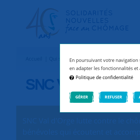
Accueil
Qui sommes-nous ?
Implantations
En poursuivant votre navigation s
en adapter les fonctionnalités et 
Politique de confidentialité
SNC Val d'Orge
GÉRER
REFUSER
SNC Val d'Orge lutte contre le chô
bénévoles qui écoutent et accomp