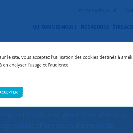
ESPACE MÉDIAS
PAR
QUI SOMMES-NOUS ?
NOS ACTIONS
ÊTRE AC
SNC Val d'Orge
ur le site, vous acceptez l'utilisation des cookies destinés à améli
à en analyser l'usage et l'audience.
ACCEPTER
mage et l’exclusion grâce à un réseau de
agnent les chercheurs d’emploi de