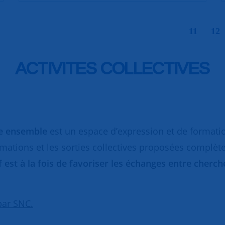
|
11
12
ACTIVITES COLLECTIVES
re ensemble
est un espace d’expression et de formati
rmations et les sorties collectives proposées complèt
if est à la fois de favoriser les échanges entre cher
par SNC.