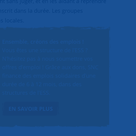
 sans juger, et en les aidant à reprendre
inscrit dans la durée. Les groupes
s locales.
Ensemble, créons des emplois !
Vous êtes une structure de l’ESS ?
N’hésitez pas à nous soumettre vos
offres d’emploi ! Grâce aux dons, SNC
finance des emplois solidaires d’une
durée de 6 à 12 mois, dans des
structures de l’ESS.
EN SAVOIR PLUS