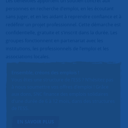
Les bénévoles apportent un soutien concret aux
personnes en recherche d’emploi, en les écoutant
sans juger, et en les aidant à reprendre confiance et à
redéfinir un projet professionnel. Cette démarche est
confidentielle, gratuite et s’inscrit dans la durée. Les
groupes fonctionnent en partenariat avec les
institutions, les professionnels de l’emploi et les
associations locales.
Ensemble, créons des emplois !
Vous êtes une structure de l’ESS ? N’hésitez pas
à nous soumettre vos offres d’emploi ! Grâce
aux dons, SNC finance des emplois solidaires
d’une durée de 6 à 12 mois, dans des structures
de l’ESS.
EN SAVOIR PLUS