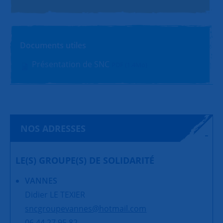
Documents utiles
Présentation de SNC
PDF (1.4Mo)
NOS ADRESSES
LE(S) GROUPE(S) DE SOLIDARITÉ
VANNES
Didier LE TEXIER
sncgroupevannes@hotmail.com
06 44 27 95 82