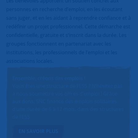
Les bénévoles apportent un soutien concret aux
personnes en recherche d’emploi, en les écoutant
sans juger, et en les aidant à reprendre confiance et à
redéfinir un projet professionnel. Cette démarche est
confidentielle, gratuite et s’inscrit dans la durée. Les
groupes fonctionnent en partenariat avec les
institutions, les professionnels de l’emploi et les
associations locales.
Ensemble, créons des emplois !
Vous êtes une structure de l’ESS ? N’hésitez pas
à nous soumettre vos offres d’emploi ! Grâce
aux dons, SNC finance des emplois solidaires
d’une durée de 6 à 12 mois, dans des structures
de l’ESS.
EN SAVOIR PLUS