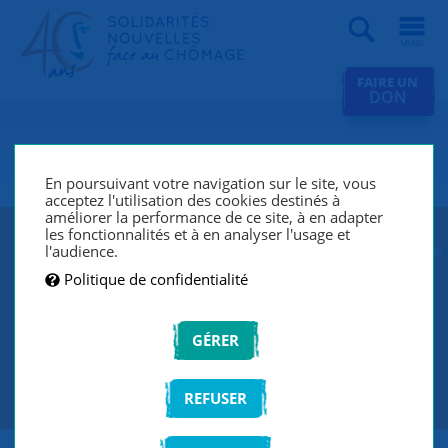
Recherche
FAIRE UN
DON
SNC Vernon
En poursuivant votre navigation sur le site, vous
acceptez l'utilisation des cookies destinés à
améliorer la performance de ce site, à en adapter
les fonctionnalités et à en analyser l'usage et
SNC Vernon lutte contre le chômage et l’exclusion grâce
l'audience.
à un réseau de bénévoles qui écoutent et
Politique de confidentialité
accompagnent les chercheurs d’emploi de manière
individuelle et personnalisée.
GÉRER
CONTACTEZ-NOUS
REFUSER