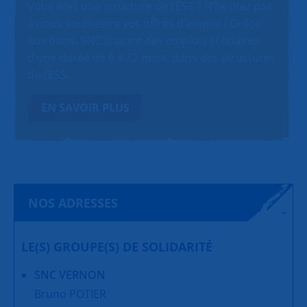
Vous êtes une structure de l’ESS ? N’hésitez pas
à nous soumettre vos offres d’emploi ! Grâce
aux dons, SNC finance des emplois solidaires
d’une durée de 6 à 12 mois, dans des structures
de l’ESS.
EN SAVOIR PLUS
NOS ADRESSES
LE(S) GROUPE(S) DE SOLIDARITÉ
SNC VERNON
Bruno POTIER