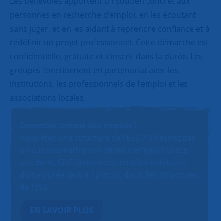
Les bénévoles apportent un soutien concret aux
personnes en recherche d’emploi, en les écoutant
sans juger, et en les aidant à reprendre confiance et à
redéfinir un projet professionnel. Cette démarche est
confidentielle, gratuite et s’inscrit dans la durée. Les
groupes fonctionnent en partenariat avec les
institutions, les professionnels de l’emploi et les
associations locales.
Ensemble, créons des emplois !
Vous êtes une structure de l’ESS ? N’hésitez pas
à nous soumettre vos offres d’emploi ! Grâce
aux dons, SNC finance des emplois solidaires
d’une durée de 6 à 12 mois, dans des structures
de l’ESS.
EN SAVOIR PLUS