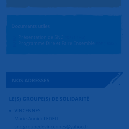
Documents utiles
Présentation de SNC
PDF (1.4Mo)
Programme Dire et Faire Ensemble
PDF (180Ko)
NOS ADRESSES
LE(S) GROUPE(S) DE SOLIDARITÉ
VINCENNES
Marie-Annick FEDELI
snc.groupedevincennes@yahoo.fr