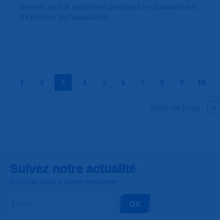
devient ainsi le quatrième président en quarante ans
d’existence de l’association.
|
|
|
|
|
|
|
|
|
|
1
2
3
4
5
6
7
8
9
10
Haut de page
Suivez notre actualité
Inscrivez-vous à notre newsletter
OK