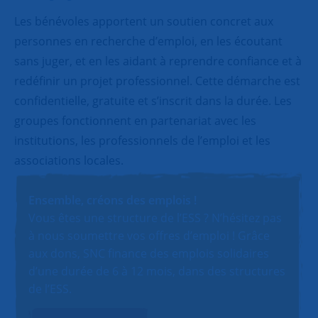
Les bénévoles apportent un soutien concret aux
personnes en recherche d’emploi, en les écoutant
sans juger, et en les aidant à reprendre confiance et à
redéfinir un projet professionnel. Cette démarche est
confidentielle, gratuite et s’inscrit dans la durée. Les
groupes fonctionnent en partenariat avec les
institutions, les professionnels de l’emploi et les
associations locales.
Ensemble, créons des emplois !
Vous êtes une structure de l’ESS ? N’hésitez pas
à nous soumettre vos offres d’emploi ! Grâce
aux dons, SNC finance des emplois solidaires
d’une durée de 6 à 12 mois, dans des structures
de l’ESS.