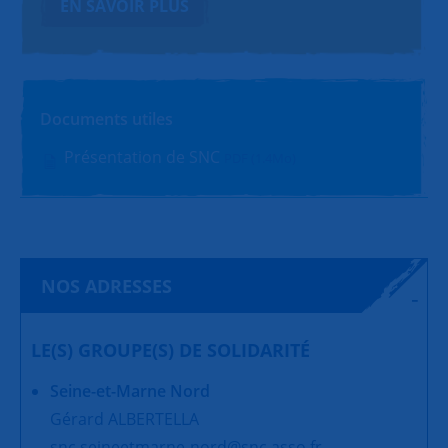
EN SAVOIR PLUS
Documents utiles
Présentation de SNC
PDF (1.4Mo)
NOS ADRESSES
LE(S) GROUPE(S) DE SOLIDARITÉ
Seine-et-Marne Nord
Gérard ALBERTELLA
snc.seineetmarne-nord@snc.asso.fr