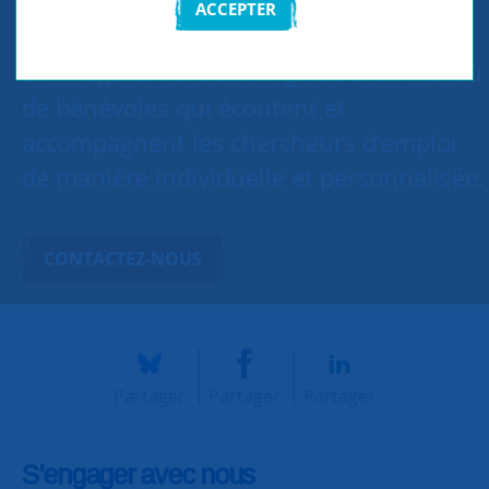
ACCEPTER
SNC Seine-et-Marne Nord lutte contre le
chômage et l’exclusion grâce à un réseau
de bénévoles qui écoutent et
accompagnent les chercheurs d’emploi
de manière individuelle et personnalisée.
CONTACTEZ-NOUS
Partager
Partager
Partager
S’engager avec nous