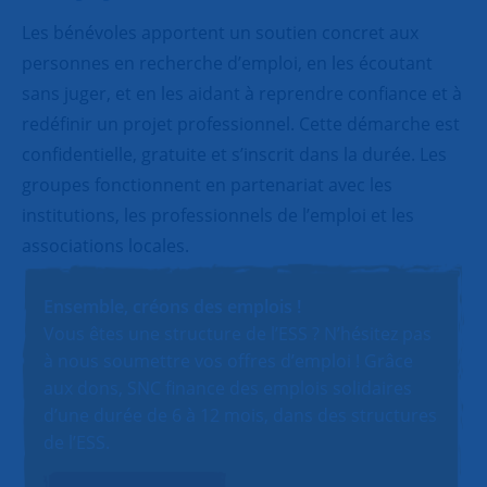
Les bénévoles apportent un soutien concret aux
personnes en recherche d’emploi, en les écoutant
sans juger, et en les aidant à reprendre confiance et à
redéfinir un projet professionnel. Cette démarche est
confidentielle, gratuite et s’inscrit dans la durée. Les
groupes fonctionnent en partenariat avec les
institutions, les professionnels de l’emploi et les
associations locales.
Ensemble, créons des emplois !
Vous êtes une structure de l’ESS ? N’hésitez pas
à nous soumettre vos offres d’emploi ! Grâce
aux dons, SNC finance des emplois solidaires
d’une durée de 6 à 12 mois, dans des structures
de l’ESS.