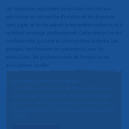
Les bénévoles apportent un soutien concret aux
personnes en recherche d’emploi, en les écoutant
sans juger, et en les aidant à reprendre confiance et à
redéfinir un projet professionnel. Cette démarche est
confidentielle, gratuite et s’inscrit dans la durée. Les
groupes fonctionnent en partenariat avec les
institutions, les professionnels de l’emploi et les
associations locales.
Ensemble, créons des emplois !
Vous êtes une structure de l’ESS ? N’hésitez pas
à nous soumettre vos offres d’emploi ! Grâce
aux dons, SNC finance des emplois solidaires
d’une durée de 6 à 12 mois, dans des structures
de l’ESS.