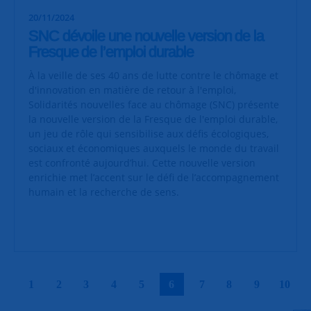
20/11/2024
SNC dévoile une nouvelle version de la
Fresque de l’emploi durable
À la veille de ses 40 ans de lutte contre le chômage et
d'innovation en matière de retour à l'emploi,
Solidarités nouvelles face au chômage (SNC) présente
la nouvelle version de la Fresque de l'emploi durable,
un jeu de rôle qui sensibilise aux défis écologiques,
sociaux et économiques auxquels le monde du travail
est confronté aujourd’hui. Cette nouvelle version
enrichie met l’accent sur le défi de l’accompagnement
humain et la recherche de sens.
|
|
|
|
|
|
|
|
|
|
1
2
3
4
5
6
7
8
9
10