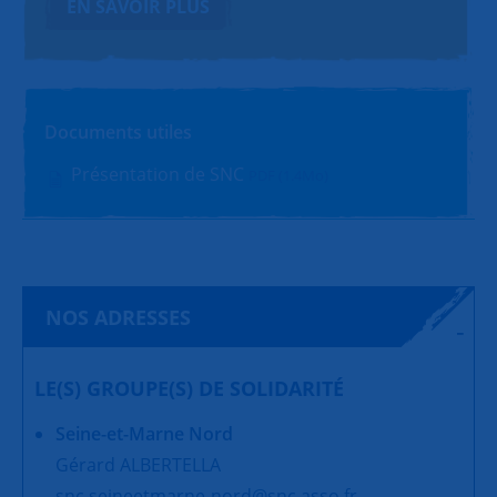
EN SAVOIR PLUS
Documents utiles
Présentation de SNC
PDF (1.4Mo)
NOS ADRESSES
LE(S) GROUPE(S) DE SOLIDARITÉ
Seine-et-Marne Nord
Gérard ALBERTELLA
snc.seineetmarne-nord@snc.asso.fr