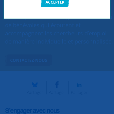
ACCEPTER
SNC Seine-et-Marne Nord lutte contre le
chômage et l’exclusion grâce à un réseau
de bénévoles qui écoutent et
accompagnent les chercheurs d’emploi
de manière individuelle et personnalisée.
CONTACTEZ-NOUS
Partager
Partager
Partager
S’engager avec nous