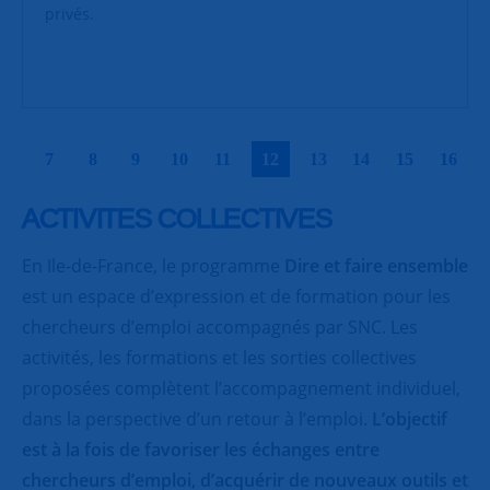
privés.
|
|
|
|
|
|
|
|
|
|
7
8
9
10
11
12
13
14
15
16
ACTIVITES COLLECTIVES
En Ile-de-France, le programme
Dire et faire ensemble
est un espace d’expression et de formation pour les
chercheurs d’emploi accompagnés par SNC. Les
activités, les formations et les sorties collectives
proposées complètent l’accompagnement individuel,
dans la perspective d’un retour à l’emploi.
L’objectif
est à la fois de favoriser les échanges entre
chercheurs d’emploi, d’acquérir de nouveaux outils et