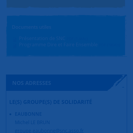
Documents utiles
Présentation de SNC
PDF (1.4Mo)
Programme Dire et Faire Ensemble
PDF (180Ko)
NOS ADRESSES
LE(S) GROUPE(S) DE SOLIDARITÉ
EAUBONNE
Michel LE BRUN
groupe-eaubonne@snc.asso.fr