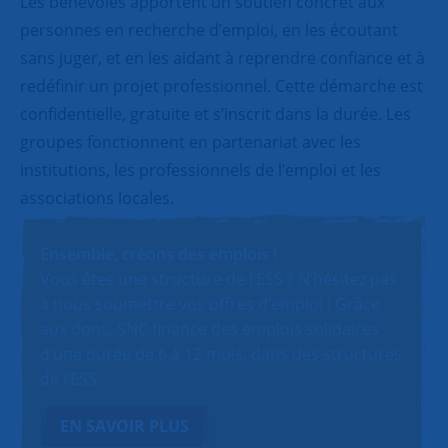
Les bénévoles apportent un soutien concret aux
personnes en recherche d’emploi, en les écoutant
sans juger, et en les aidant à reprendre confiance et à
redéfinir un projet professionnel. Cette démarche est
confidentielle, gratuite et s’inscrit dans la durée. Les
groupes fonctionnent en partenariat avec les
institutions, les professionnels de l’emploi et les
associations locales.
Ensemble, créons des emplois !
Vous êtes une structure de l’ESS ? N’hésitez pas
à nous soumettre vos offres d’emploi ! Grâce
aux dons, SNC finance des emplois solidaires
d’une durée de 6 à 12 mois, dans des structures
de l’ESS.
EN SAVOIR PLUS