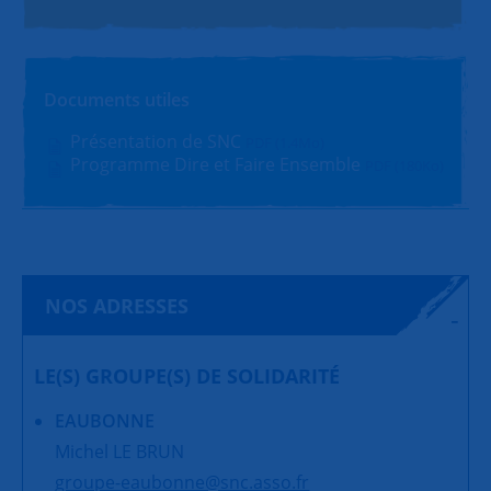
Documents utiles
Présentation de SNC
PDF (1.4Mo)
Programme Dire et Faire Ensemble
PDF (180Ko)
NOS ADRESSES
LE(S) GROUPE(S) DE SOLIDARITÉ
EAUBONNE
Michel LE BRUN
groupe-eaubonne@snc.asso.fr