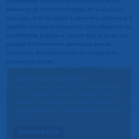
Les bénévoles apportent un soutien concret aux
personnes en recherche d’emploi, en les écoutant
sans juger, et en les aidant à reprendre confiance et à
redéfinir un projet professionnel. Cette démarche est
confidentielle, gratuite et s’inscrit dans la durée. Les
groupes fonctionnent en partenariat avec les
institutions, les professionnels de l’emploi et les
associations locales.
Ensemble, créons des emplois !
Vous êtes une structure de l’ESS ? N’hésitez pas
à nous soumettre vos offres d’emploi ! Grâce
aux dons, SNC finance des emplois solidaires
d’une durée de 6 à 12 mois, dans des structures
de l’ESS.
EN SAVOIR PLUS