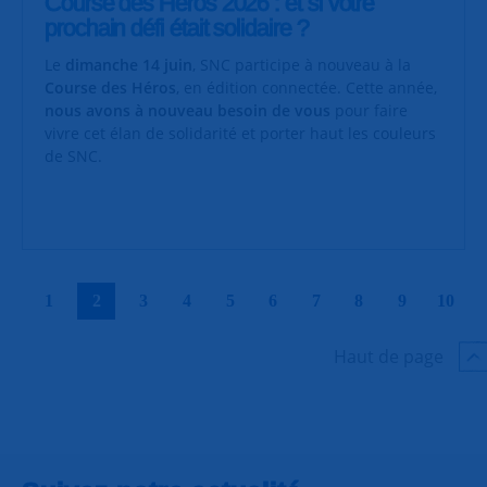
Course des Héros 2026 : et si votre
prochain défi était solidaire ?
Le
dimanche 14 juin
, SNC participe à nouveau à la
Course des Héros
, en édition connectée. Cette année,
nous avons à nouveau besoin de vous
pour faire
vivre cet élan de solidarité et porter haut les couleurs
de SNC.
|
|
|
|
|
|
|
|
|
|
1
2
3
4
5
6
7
8
9
10
Haut de page