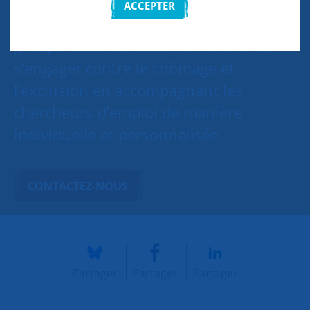
ACCEPTER
Sur le site de L'Oréal à Levallois, un
groupe de collaborateurs a choisi de
s’engager contre le chômage et
l’exclusion en accompagnant les
chercheurs d’emploi de manière
individuelle et personnalisée.
CONTACTEZ-NOUS
Partager
Partager
Partager