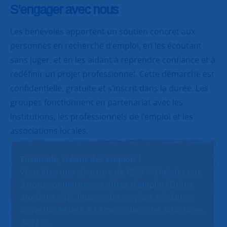
S’engager avec nous
Les bénévoles apportent un soutien concret aux
personnes en recherche d’emploi, en les écoutant
sans juger, et en les aidant à reprendre confiance et à
redéfinir un projet professionnel. Cette démarche est
confidentielle, gratuite et s’inscrit dans la durée. Les
groupes fonctionnent en partenariat avec les
institutions, les professionnels de l’emploi et les
associations locales.
Ensemble, créons des emplois !
Vous êtes une structure de l’ESS ? N’hésitez pas
à nous soumettre vos offres d’emploi ! Grâce
aux dons, SNC finance des emplois solidaires
d’une durée de 6 à 12 mois, dans des structures
de l’ESS.