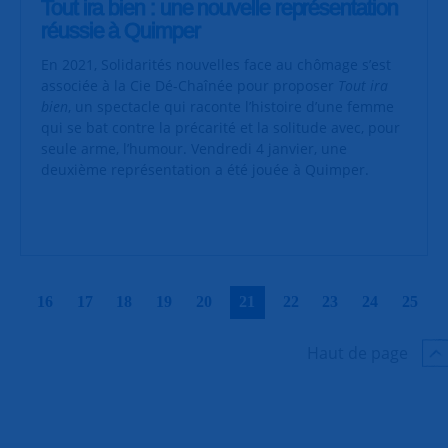
Tout ira bien : une nouvelle représentation
réussie à Quimper
En 2021, Solidarités nouvelles face au chômage s’est
associée à la Cie Dé-Chaînée pour proposer
Tout ira
bien
, un spectacle qui raconte l’histoire d’une femme
qui se bat contre la précarité et la solitude avec, pour
seule arme, l’humour. Vendredi 4 janvier, une
deuxième représentation a été jouée à Quimper.
|
|
|
|
|
|
|
|
|
|
16
17
18
19
20
21
22
23
24
25
Haut de page