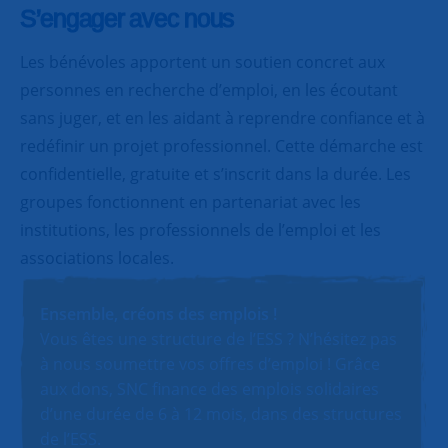
S’engager avec nous
Les bénévoles apportent un soutien concret aux
personnes en recherche d’emploi, en les écoutant
sans juger, et en les aidant à reprendre confiance et à
redéfinir un projet professionnel. Cette démarche est
confidentielle, gratuite et s’inscrit dans la durée. Les
groupes fonctionnent en partenariat avec les
institutions, les professionnels de l’emploi et les
associations locales.
Ensemble, créons des emplois !
Vous êtes une structure de l’ESS ? N’hésitez pas
à nous soumettre vos offres d’emploi ! Grâce
aux dons, SNC finance des emplois solidaires
d’une durée de 6 à 12 mois, dans des structures
de l’ESS.