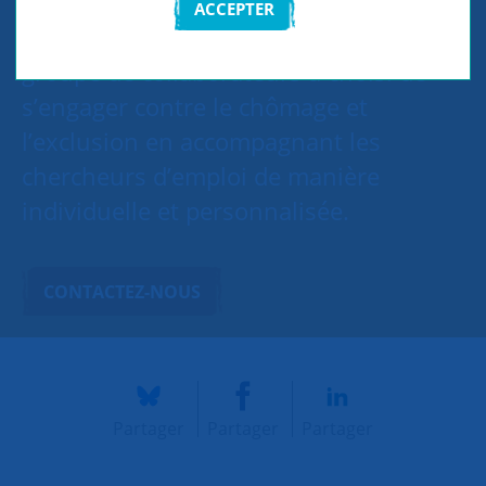
ACCEPTER
Sur le site de L'Oréal à Levallois, un
groupe de collaborateurs a choisi de
s’engager contre le chômage et
l’exclusion en accompagnant les
chercheurs d’emploi de manière
individuelle et personnalisée.
CONTACTEZ-NOUS
Partager
Partager
Partager