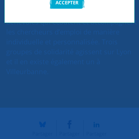
SNC Lyon lutte contre le chômage et
ACCEPTER
l’exclusion grâce à un réseau de
bénévoles qui écoutent et accompagnent
les chercheurs d’emploi de manière
individuelle et personnalisée. Trois
groupes de solidarité agissent sur Lyon
et il en existe également un à
Villeurbanne.
Partager
Partager
Partager