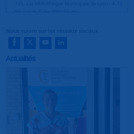
12h, à la bibliothèque Municipale de Lyon - 4, 12
bis rue de Cuire 69004 Lyon
Permanences :
Nous suivre sur les réseaux sociaux
- Vendredi de 9h30 à 11h30 > Maison des
Associations - 28, rue Denfert Rochereau 69004
Lyon
Actualités
LYON SUD
Pierre SCHINDLER
groupe.lyonsud@snc.asso.fr
06 07 53 77 73
Permanence Centre Berthelot :
Mardi de 9h30 à
11h30 (hors vacances scolaires) sur rendez-vous