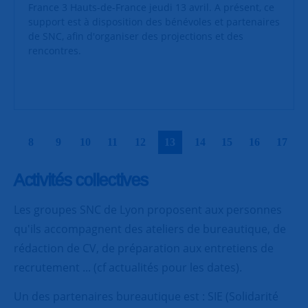
France 3 Hauts-de-France jeudi 13 avril. A présent, ce
support est à disposition des bénévoles et partenaires
de SNC, afin d'organiser des projections et des
rencontres.
|
|
|
|
|
|
|
|
|
|
8
9
10
11
12
13
14
15
16
17
Activités collectives
Les groupes SNC de Lyon proposent aux personnes
qu'ils accompagnent des ateliers de bureautique, de
rédaction de CV, de préparation aux entretiens de
recrutement ... (cf actualités pour les dates).
Un des partenaires bureautique est : SIE (Solidarité