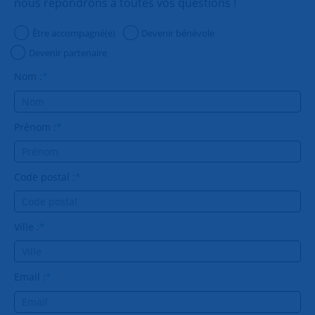
nous répondrons à toutes vos questions !
Être accompagné(e)
Devenir bénévole
Devenir partenaire
Nom :
*
Prénom :
*
Code postal :
*
Ville :
*
Email :
*