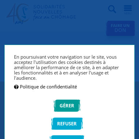
Recherche
FAIRE UN
DON
SNC Montrouge (Chatillon,
Bagneux, Arcueil, Malakoff,
En poursuivant votre navigation sur le site, vous
acceptez l'utilisation des cookies destinés à
Cachan, Sceaux, Antony)
améliorer la performance de ce site, à en adapter
les fonctionnalités et à en analyser l'usage et
l'audience.
Politique de confidentialité
GÉRER
REFUSER