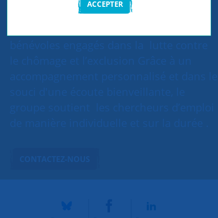
ACCEPTER
Le groupe SNC Montrouge réunit des
bénévoles engagés dans la lutte contre
le chômage et l’exclusion Grâce à un
accompagnement personnalisé et dans le
souci d'une écoute bienveillante, le
groupe soutient les chercheurs d’emploi
de manière individuelle et sur la durée .
CONTACTEZ-NOUS