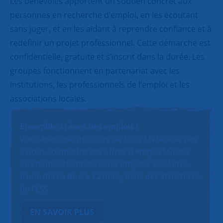
Les bénévoles apportent un soutien concret aux
personnes en recherche d’emploi, en les écoutant
sans juger, et en les aidant à reprendre confiance et à
redéfinir un projet professionnel. Cette démarche est
confidentielle, gratuite et s’inscrit dans la durée. Les
groupes fonctionnent en partenariat avec les
institutions, les professionnels de l’emploi et les
associations locales.
Ensemble, créons des emplois !
Vous êtes une structure de l’ESS ? N’hésitez pas
à nous soumettre vos offres d’emploi ! Grâce
aux dons, SNC finance des emplois solidaires
d’une durée de 6 à 12 mois, dans des structures
de l’ESS.
EN SAVOIR PLUS