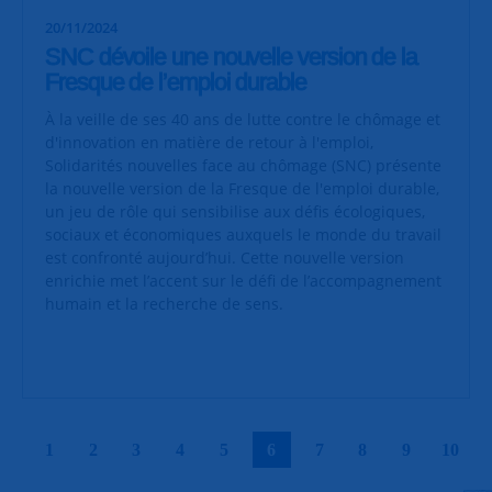
20/11/2024
SNC dévoile une nouvelle version de la
Fresque de l’emploi durable
À la veille de ses 40 ans de lutte contre le chômage et
d'innovation en matière de retour à l'emploi,
Solidarités nouvelles face au chômage (SNC) présente
la nouvelle version de la Fresque de l'emploi durable,
un jeu de rôle qui sensibilise aux défis écologiques,
sociaux et économiques auxquels le monde du travail
est confronté aujourd’hui. Cette nouvelle version
enrichie met l’accent sur le défi de l’accompagnement
humain et la recherche de sens.
|
|
|
|
|
|
|
|
|
|
1
2
3
4
5
6
7
8
9
10