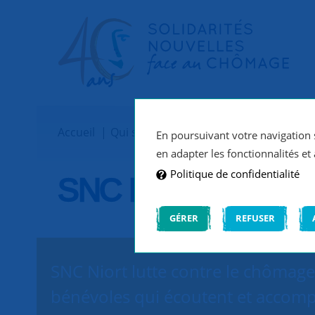
Accueil
Qui sommes-nous ?
Implantations
En poursuivant votre navigation s
en adapter les fonctionnalités et 
Politique de confidentialité
SNC Niort
GÉRER
REFUSER
SNC Niort lutte contre le chômage 
bénévoles qui écoutent et accomp