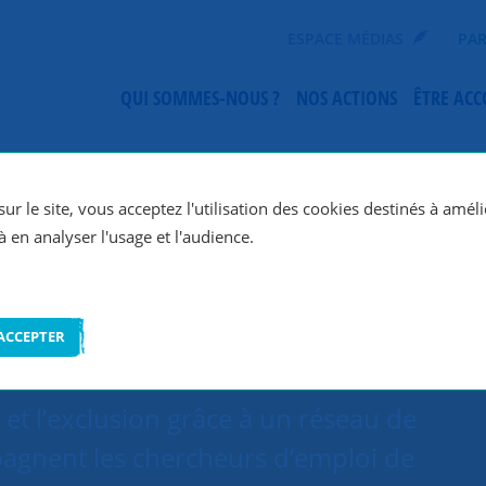
ESPACE MÉDIAS
PAR
QUI SOMMES-NOUS ?
NOS ACTIONS
ÊTRE AC
SNC Niort
ur le site, vous acceptez l'utilisation des cookies destinés à améli
à en analyser l'usage et l'audience.
ACCEPTER
et l’exclusion grâce à un réseau de
agnent les chercheurs d’emploi de