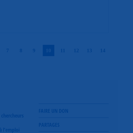
|
|
|
|
|
|
|
|
|
7
8
9
10
11
12
13
14
FAIRE UN DON
 chercheurs
PARTAGES
 à l’emploi