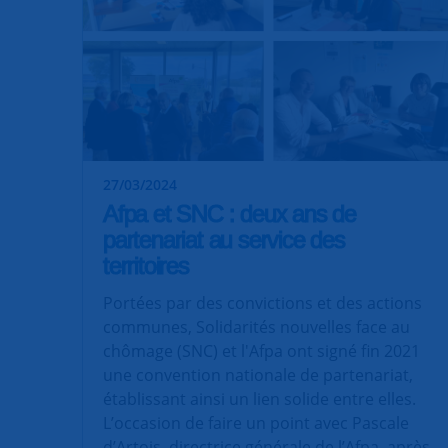
27/03/2024
Afpa et SNC : deux ans de
partenariat au service des
territoires
Portées par des convictions et des actions
communes, Solidarités nouvelles face au
chômage (SNC) et l'Afpa ont signé fin 2021
une convention nationale de partenariat,
établissant ainsi un lien solide entre elles.
L’occasion de faire un point avec Pascale
d’Artois, directrice générale de l’Afpa, après