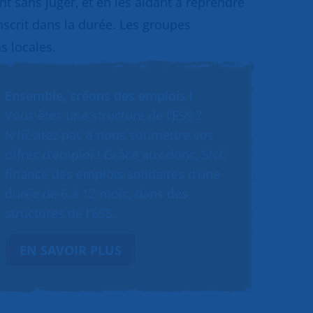
 sans juger, et en les aidant à reprendre
inscrit dans la durée. Les groupes
s locales.
Ensemble, créons des emplois !
Vous êtes une structure de l’ESS ?
N’hésitez pas à nous soumettre vos
offres d’emploi ! Grâce aux dons, SNC
finance des emplois solidaires d’une
durée de 6 à 12 mois, dans des
structures de l’ESS.
EN SAVOIR PLUS