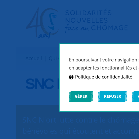
Accueil
Qui sommes-nous ?
Implantations
En poursuivant votre navigation s
en adapter les fonctionnalités et 
Politique de confidentialité
SNC Niort
GÉRER
REFUSER
SNC Niort lutte contre le chômage 
bénévoles qui écoutent et accomp