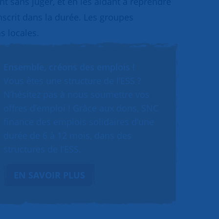
 sans juger, et en les aidant à reprendre
inscrit dans la durée. Les groupes
s locales.
Ensemble, créons des emplois !
Vous êtes une structure de l’ESS ?
N’hésitez pas à nous soumettre vos
offres d’emploi ! Grâce aux dons, SNC
finance des emplois solidaires d’une
durée de 6 à 12 mois, dans des
structures de l’ESS.
EN SAVOIR PLUS