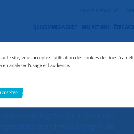
ESPACE MÉDIAS
PAR
QUI SOMMES-NOUS ?
NOS ACTIONS
ÊTRE AC
SNC Niort
ur le site, vous acceptez l'utilisation des cookies destinés à améli
à en analyser l'usage et l'audience.
ACCEPTER
et l’exclusion grâce à un réseau de
agnent les chercheurs d’emploi de