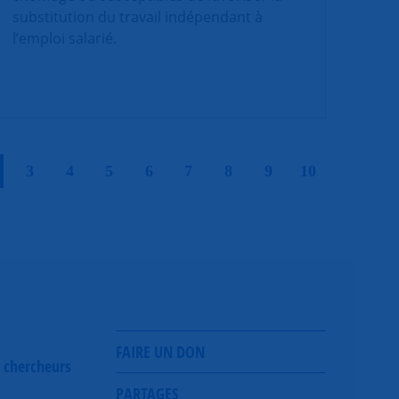
substitution du travail indépendant à
l’emploi salarié.
|
|
|
|
|
|
|
|
|
3
4
5
6
7
8
9
10
FAIRE UN DON
 chercheurs
PARTAGES