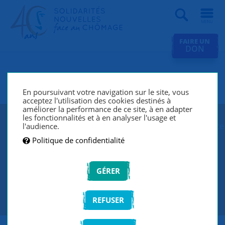
Recherche
FAIRE UN
DON
SNC Paris 4e
En poursuivant votre navigation sur le site, vous
acceptez l'utilisation des cookies destinés à
améliorer la performance de ce site, à en adapter
les fonctionnalités et à en analyser l'usage et
SNC Paris 4e lutte contre le chômage et l’exclusion grâce
l'audience.
à un réseau de bénévoles qui écoutent et
Politique de confidentialité
accompagnent les chercheurs d’emploi de manière
individuelle et personnalisée.
GÉRER
CONTACTEZ-NOUS
REFUSER