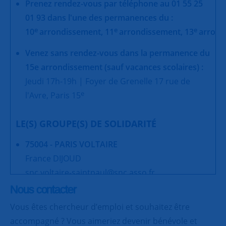
Prenez rendez-vous par téléphone au 01 55 25
01 93 dans l'une des permanences du :
e
e
e
10
arrondissement,
11
arrondissement,
13
arrond
Venez sans rendez-vous dans la permanence du
15e arrondissement (sauf vacances scolaires) :
Jeudi 17h-19h | Foyer de Grenelle 17 rue de
e
l'Avre, Paris 15
LE(S) GROUPE(S) DE SOLIDARITÉ
75004 - PARIS VOLTAIRE
France DIJOUD
snc.voltaire-saintpaul@snc.asso.fr
Nous contacter
Vous êtes chercheur d’emploi et souhaitez être
accompagné ? Vous aimeriez devenir bénévole et