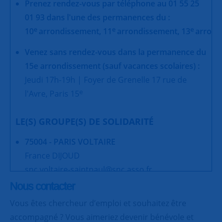
Prenez rendez-vous par téléphone au 01 55 25
01 93 dans l'une des permanences du :
e
e
e
10
arrondissement,
11
arrondissement,
13
arrond
Venez sans rendez-vous dans la permanence du
15e arrondissement (sauf vacances scolaires) :
Jeudi 17h-19h | Foyer de Grenelle 17 rue de
e
l'Avre, Paris 15
LE(S) GROUPE(S) DE SOLIDARITÉ
75004 - PARIS VOLTAIRE
France DIJOUD
snc.voltaire-saintpaul@snc.asso.fr
Nous contacter
Vous êtes chercheur d’emploi et souhaitez être
accompagné ? Vous aimeriez devenir bénévole et