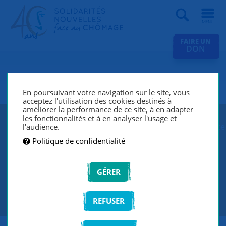
Recherche
FAIRE UN
DON
SNC Paris 4e
En poursuivant votre navigation sur le site, vous
acceptez l'utilisation des cookies destinés à
améliorer la performance de ce site, à en adapter
les fonctionnalités et à en analyser l'usage et
SNC Paris 4e lutte contre le chômage et l’exclusion grâce
l'audience.
à un réseau de bénévoles qui écoutent et
Politique de confidentialité
accompagnent les chercheurs d’emploi de manière
individuelle et personnalisée.
GÉRER
CONTACTEZ-NOUS
REFUSER