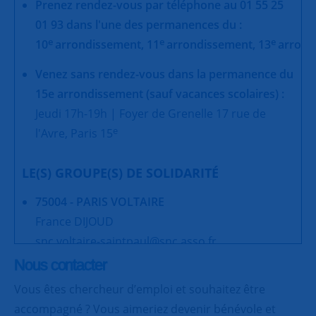
Prenez rendez-vous par téléphone au 01 55 25
01 93 dans l'une des permanences du :
e
e
e
10
arrondissement,
11
arrondissement,
13
arrond
Venez sans rendez-vous dans la permanence du
15e arrondissement (sauf vacances scolaires) :
Jeudi 17h-19h | Foyer de Grenelle 17 rue de
e
l'Avre, Paris 15
LE(S) GROUPE(S) DE SOLIDARITÉ
75004 - PARIS VOLTAIRE
France DIJOUD
snc.voltaire-saintpaul@snc.asso.fr
Nous contacter
Vous êtes chercheur d’emploi et souhaitez être
accompagné ? Vous aimeriez devenir bénévole et