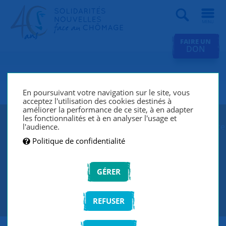
Recherche
FAIRE UN
DON
SNC Paris 4e
En poursuivant votre navigation sur le site, vous
acceptez l'utilisation des cookies destinés à
améliorer la performance de ce site, à en adapter
les fonctionnalités et à en analyser l'usage et
SNC Paris 4e lutte contre le chômage et l’exclusion grâce
l'audience.
à un réseau de bénévoles qui écoutent et
Politique de confidentialité
accompagnent les chercheurs d’emploi de manière
individuelle et personnalisée.
GÉRER
CONTACTEZ-NOUS
REFUSER