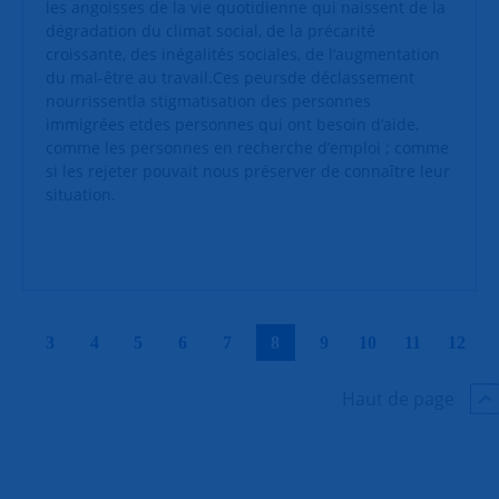
les angoisses de la vie quotidienne qui naissent de la
dégradation du climat social, de la précarité
croissante, des inégalités sociales, de l’augmentation
du mal-être au travail.Ces peursde déclassement
nourrissentla stigmatisation des personnes
immigrées etdes personnes qui ont besoin d’aide,
comme les personnes en recherche d’emploi ; comme
si les rejeter pouvait nous préserver de connaître leur
situation.
|
|
|
|
|
|
|
|
|
|
3
4
5
6
7
8
9
10
11
12
Haut de page