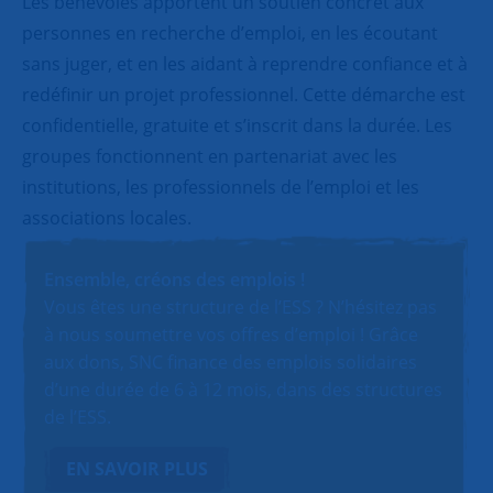
Les bénévoles apportent un soutien concret aux
personnes en recherche d’emploi, en les écoutant
sans juger, et en les aidant à reprendre confiance et à
redéfinir un projet professionnel. Cette démarche est
confidentielle, gratuite et s’inscrit dans la durée. Les
groupes fonctionnent en partenariat avec les
institutions, les professionnels de l’emploi et les
associations locales.
Ensemble, créons des emplois !
Vous êtes une structure de l’ESS ? N’hésitez pas
à nous soumettre vos offres d’emploi ! Grâce
aux dons, SNC finance des emplois solidaires
d’une durée de 6 à 12 mois, dans des structures
de l’ESS.
EN SAVOIR PLUS