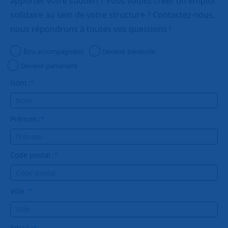
apporter votre soutien ? Vous voulez créer un emploi
solidaire au sein de votre structure ? Contactez-nous,
nous répondrons à toutes vos questions !
Être accompagné(e)
Devenir bénévole
Devenir partenaire
Nom :
*
Prénom :
*
Code postal :
*
Ville :
*
Email :
*