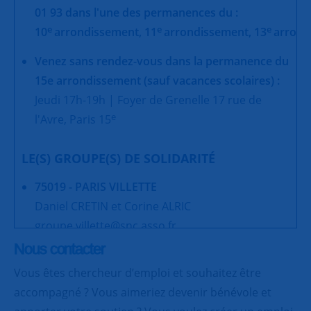
01 93 dans l'une des permanences du :
e
e
e
10
arrondissement,
11
arrondissement,
13
arrond
Venez sans rendez-vous dans la permanence du
15e arrondissement (sauf vacances scolaires) :
Jeudi 17h-19h | Foyer de Grenelle 17 rue de
e
l'Avre, Paris 15
LE(S) GROUPE(S) DE SOLIDARITÉ
75019 - PARIS VILLETTE
Daniel CRETIN et Corine ALRIC
groupe.villette@snc.asso.fr
Nous contacter
75019 - PARIS BUTTES-CHAUMONT
Vous êtes chercheur d’emploi et souhaitez être
Yvette MARTIN
accompagné ? Vous aimeriez devenir bénévole et
snc.butteschaumont@snc.asso.fr