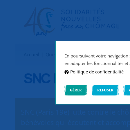
Accueil
Qui sommes-nous ?
Implantations
En poursuivant votre navigation s
en adapter les fonctionnalités et 
Politique de confidentialité
SNC Paris 19e
GÉRER
REFUSER
SNC (Paris 19e) lutte contre le ch
bénévoles qui écoutent et accomp