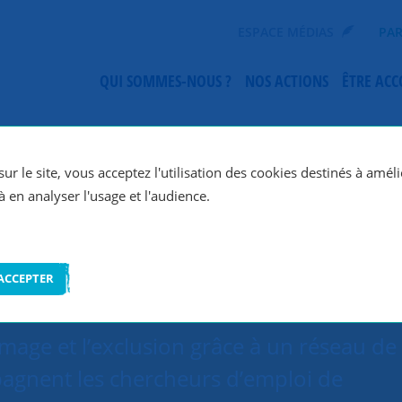
ESPACE MÉDIAS
PAR
QUI SOMMES-NOUS ?
NOS ACTIONS
ÊTRE AC
SNC Paris 19e
ur le site, vous acceptez l'utilisation des cookies destinés à améli
à en analyser l'usage et l'audience.
ACCEPTER
ômage et l’exclusion grâce à un réseau de
agnent les chercheurs d’emploi de