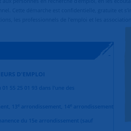
 aux personnes en recherche d’emploi, en les écoutant
nnel. Cette démarche est confidentielle, gratuite et s’
ions, les professionnels de l’emploi et les association
EURS D'EMPLOI
01 55 25 01 93 dans l'une des
e
e
ment,
13
arrondissement,
14
arrondissement
manence du 15e arrondissement (sauf