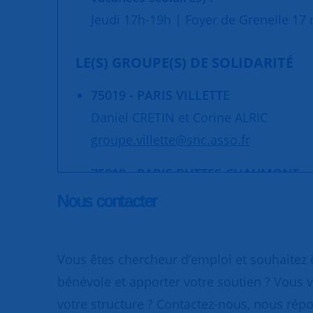
Jeudi 17h-19h | Foyer de Grenelle 17 r
LE(S) GROUPE(S) DE SOLIDARITÉ
75019 - PARIS VILLETTE
Daniel CRETIN et Corine ALRIC
groupe.villette@snc.asso.fr
75019 - PARIS BUTTES-CHAUMONT
Yvette MARTIN
Nous contacter
snc.butteschaumont@snc.asso.fr
Vous êtes chercheur d’emploi et souhaitez
bénévole et apporter votre soutien ? Vous v
votre structure ? Contactez-nous, nous rép