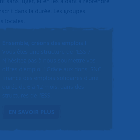
 sans juger, et en les aidant à reprendre
inscrit dans la durée. Les groupes
s locales.
Ensemble, créons des emplois !
Vous êtes une structure de l’ESS ?
N’hésitez pas à nous soumettre vos
offres d’emploi ! Grâce aux dons, SNC
finance des emplois solidaires d’une
durée de 6 à 12 mois, dans des
structures de l’ESS.
EN SAVOIR PLUS