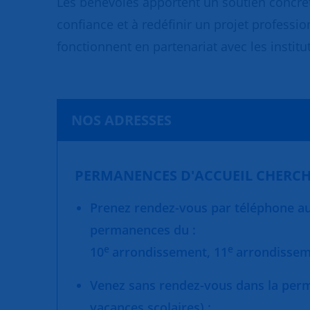
Les bénévoles apportent un soutien concret
confiance et à redéfinir un projet professio
fonctionnent en partenariat avec les institut
NOS ADRESSES
PERMANENCES D'ACCUEIL CHERCH
Prenez rendez-vous par téléphone au 
permanences du :
e
e
10
arrondissement,
11
arrondisse
Venez sans rendez-vous dans la per
vacances scolaires) :