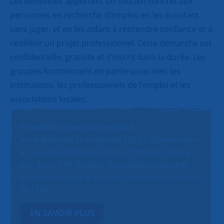
Les bénévoles apportent un soutien concret aux
personnes en recherche d’emploi, en les écoutant
sans juger, et en les aidant à reprendre confiance et à
redéfinir un projet professionnel. Cette démarche est
confidentielle, gratuite et s’inscrit dans la durée. Les
groupes fonctionnent en partenariat avec les
institutions, les professionnels de l’emploi et les
associations locales.
Ensemble, créons des emplois !
Vous êtes une structure de l’ESS ? N’hésitez pas
à nous soumettre vos offres d’emploi ! Grâce
aux dons, SNC finance des emplois solidaires
d’une durée de 6 à 12 mois, dans des structures
de l’ESS.
EN SAVOIR PLUS