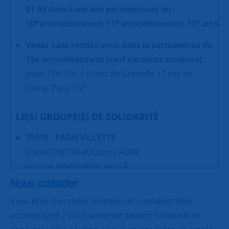
01 93 dans l'une des permanences du :
e
e
e
10
arrondissement,
11
arrondissement,
13
arrond
Venez sans rendez-vous dans la permanence du
15e arrondissement (sauf vacances scolaires) :
Jeudi 17h-19h | Foyer de Grenelle 17 rue de
e
l'Avre, Paris 15
LE(S) GROUPE(S) DE SOLIDARITÉ
75019 - PARIS VILLETTE
Daniel CRETIN et Corine ALRIC
groupe.villette@snc.asso.fr
Nous contacter
75019 - PARIS BUTTES-CHAUMONT
Vous êtes chercheur d’emploi et souhaitez être
Yvette MARTIN
accompagné ? Vous aimeriez devenir bénévole et
snc.butteschaumont@snc.asso.fr