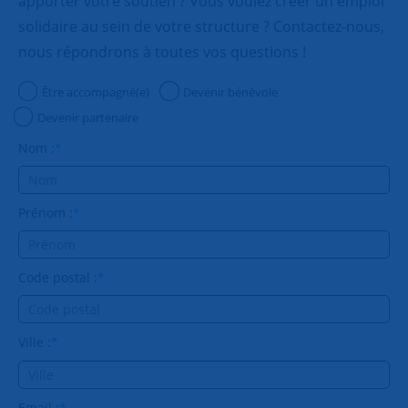
apporter votre soutien ? Vous voulez créer un emploi
solidaire au sein de votre structure ? Contactez-nous,
nous répondrons à toutes vos questions !
Être accompagné(e)
Devenir bénévole
Devenir partenaire
Nom :
*
Prénom :
*
Code postal :
*
Ville :
*
Email :
*