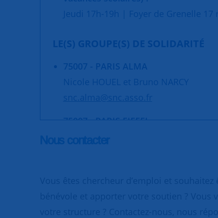
Jeudi 17h-19h | Foyer de Grenelle 17 r
LE(S) GROUPE(S) DE SOLIDARITÉ
75007 - PARIS ALMA
Nicole HOUEL et Bruno NARCY
snc.alma@snc.asso.fr
75007 - PARIS EIFFEL
Pierre DELMOND
Nous contacter
groupe.eiffel@snc.asso.fr
75007 - PARIS SUFFREN
Vous êtes chercheur d’emploi et souhaitez
Gwenaelle SAMYN et Bernard MAZOY
bénévole et apporter votre soutien ? Vous v
snc.suffren@snc.asso.fr
votre structure ? Contactez-nous, nous rép