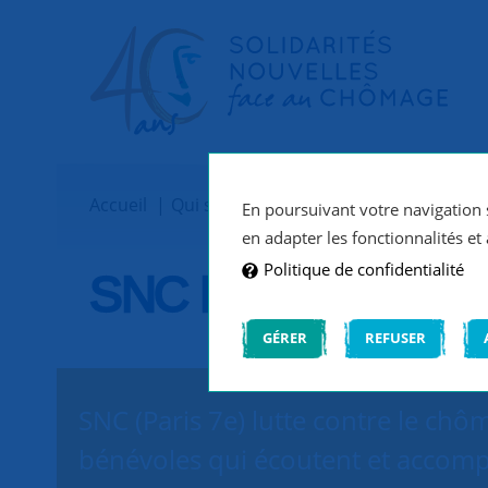
Accueil
Qui sommes-nous ?
Implantations
En poursuivant votre navigation s
en adapter les fonctionnalités et 
Politique de confidentialité
SNC Paris 7e
GÉRER
REFUSER
SNC (Paris 7e) lutte contre le chô
bénévoles qui écoutent et accomp