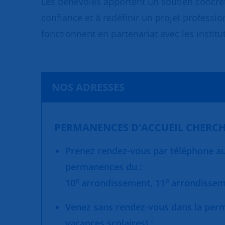
Les bénévoles apportent un soutien concret
confiance et à redéfinir un projet professio
fonctionnent en partenariat avec les institut
NOS ADRESSES
PERMANENCES D'ACCUEIL CHERCH
Prenez rendez-vous par téléphone au 
permanences du :
e
e
10
arrondissement,
11
arrondisse
Venez sans rendez-vous dans la per
vacances scolaires) :