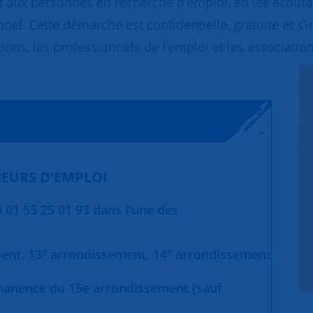
 aux personnes en recherche d’emploi, en les écoutant
nnel. Cette démarche est confidentielle, gratuite et s’
ions, les professionnels de l’emploi et les association
EURS D'EMPLOI
01 55 25 01 93 dans l'une des
e
e
ment,
13
arrondissement,
14
arrondissement
manence du 15e arrondissement (sauf