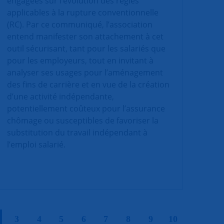
engagées sur l’évolution des règles
applicables à la rupture conventionnelle
(RC). Par ce communiqué, l’association
entend manifester son attachement à cet
outil sécurisant, tant pour les salariés que
pour les employeurs, tout en invitant à
analyser ses usages pour l’aménagement
des fins de carrière et en vue de la création
d’une activité indépendante,
potentiellement coûteux pour l’assurance
chômage ou susceptibles de favoriser la
substitution du travail indépendant à
l’emploi salarié.
|
|
|
|
|
|
|
|
|
3
4
5
6
7
8
9
10