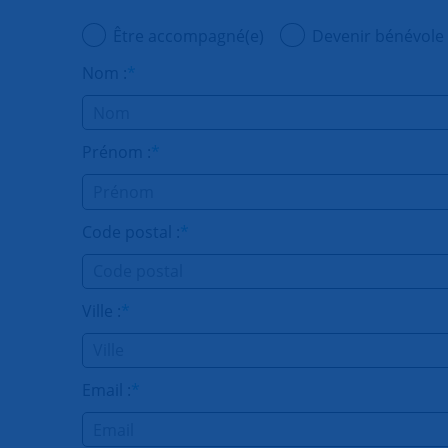
75007 - PARIS DUROC
Être accompagné(e)
Devenir bénévole
Sylvie Delattre-Bonnel et Michèle W
Nom :
*
snc.duroc@snc.asso.fr
75007 - PARIS MADELEINE
Prénom :
*
Laurence de BODMAN
laurence.de.bodman@gmail.com
Code postal :
*
Ville :
*
Email :
*