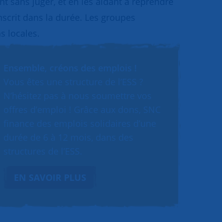
 sans juger, et en les aidant à reprendre
inscrit dans la durée. Les groupes
s locales.
Ensemble, créons des emplois !
Vous êtes une structure de l’ESS ?
N’hésitez pas à nous soumettre vos
offres d’emploi ! Grâce aux dons, SNC
finance des emplois solidaires d’une
durée de 6 à 12 mois, dans des
structures de l’ESS.
EN SAVOIR PLUS