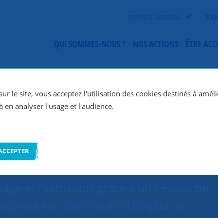
ESPACE MÉDIAS
PAR
QUI SOMMES-NOUS ?
NOS ACTIONS
ÊTRE AC
SNC Paris 7e
ur le site, vous acceptez l'utilisation des cookies destinés à améli
à en analyser l'usage et l'audience.
ACCEPTER
mage et l’exclusion grâce à un réseau de
agnent les chercheurs d’emploi de