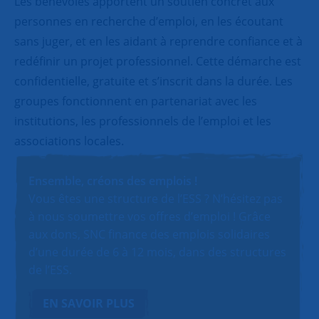
Les bénévoles apportent un soutien concret aux
personnes en recherche d’emploi, en les écoutant
sans juger, et en les aidant à reprendre confiance et à
redéfinir un projet professionnel. Cette démarche est
confidentielle, gratuite et s’inscrit dans la durée. Les
groupes fonctionnent en partenariat avec les
institutions, les professionnels de l’emploi et les
associations locales.
Ensemble, créons des emplois !
Vous êtes une structure de l’ESS ? N’hésitez pas
à nous soumettre vos offres d’emploi ! Grâce
aux dons, SNC finance des emplois solidaires
d’une durée de 6 à 12 mois, dans des structures
de l’ESS.
EN SAVOIR PLUS