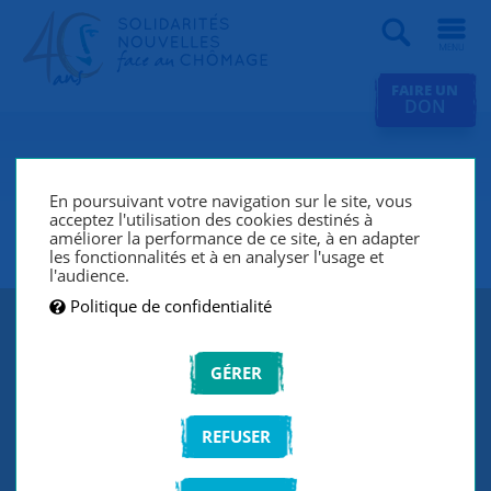
Recherche
FAIRE UN
DON
SNC Sèvres (Chaville, Meudon,
Ville d’Avray, Issy-Les-
En poursuivant votre navigation sur le site, vous
acceptez l'utilisation des cookies destinés à
Moulineaux)
améliorer la performance de ce site, à en adapter
les fonctionnalités et à en analyser l'usage et
l'audience.
Politique de confidentialité
GÉRER
REFUSER