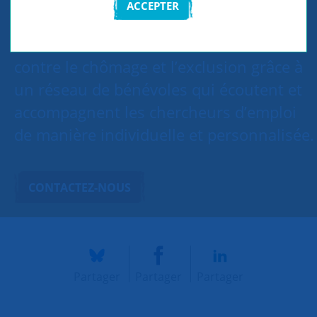
ACCEPTER
SNC Sèvres, Meudon, Chaville lutte
contre le chômage et l’exclusion grâce à
un réseau de bénévoles qui écoutent et
accompagnent les chercheurs d’emploi
de manière individuelle et personnalisée.
CONTACTEZ-NOUS
Partager
Partager
Partager