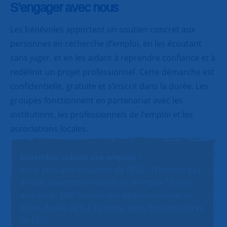
S’engager avec nous
Les bénévoles apportent un soutien concret aux
personnes en recherche d’emploi, en les écoutant
sans juger, et en les aidant à reprendre confiance et à
redéfinir un projet professionnel. Cette démarche est
confidentielle, gratuite et s’inscrit dans la durée. Les
groupes fonctionnent en partenariat avec les
institutions, les professionnels de l’emploi et les
associations locales.
Ensemble, créons des emplois !
Vous êtes une structure de l’ESS ? N’hésitez pas
à nous soumettre vos offres d’emploi ! Grâce
aux dons, SNC finance des emplois solidaires
d’une durée de 6 à 12 mois, dans des structures
de l’ESS.