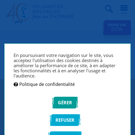
Recherche
FAIRE UN
DON
SNC Sèvres (Chaville, Meudon,
Ville d’Avray, Issy-Les-
En poursuivant votre navigation sur le site, vous
acceptez l'utilisation des cookies destinés à
Moulineaux)
améliorer la performance de ce site, à en adapter
les fonctionnalités et à en analyser l'usage et
l'audience.
Politique de confidentialité
GÉRER
REFUSER