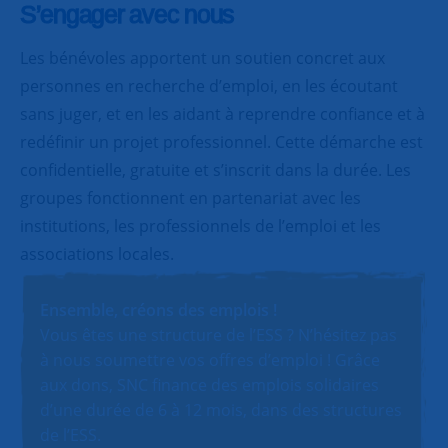
S’engager avec nous
Les bénévoles apportent un soutien concret aux
personnes en recherche d’emploi, en les écoutant
sans juger, et en les aidant à reprendre confiance et à
redéfinir un projet professionnel. Cette démarche est
confidentielle, gratuite et s’inscrit dans la durée. Les
groupes fonctionnent en partenariat avec les
institutions, les professionnels de l’emploi et les
associations locales.
Ensemble, créons des emplois !
Vous êtes une structure de l’ESS ? N’hésitez pas
à nous soumettre vos offres d’emploi ! Grâce
aux dons, SNC finance des emplois solidaires
d’une durée de 6 à 12 mois, dans des structures
de l’ESS.