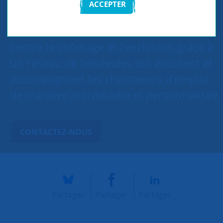
ACCEPTER
SNC Sèvres, Meudon, Chaville lutte
contre le chômage et l’exclusion grâce à
un réseau de bénévoles qui écoutent et
accompagnent les chercheurs d’emploi
de manière individuelle et personnalisée.
CONTACTEZ-NOUS
Partager
Partager
Partager