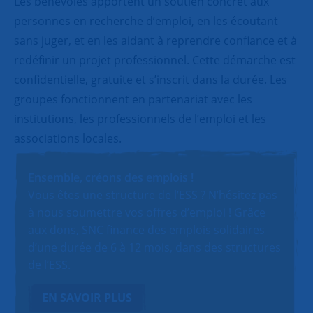
Les bénévoles apportent un soutien concret aux
personnes en recherche d’emploi, en les écoutant
sans juger, et en les aidant à reprendre confiance et à
redéfinir un projet professionnel. Cette démarche est
confidentielle, gratuite et s’inscrit dans la durée. Les
groupes fonctionnent en partenariat avec les
institutions, les professionnels de l’emploi et les
associations locales.
Ensemble, créons des emplois !
Vous êtes une structure de l’ESS ? N’hésitez pas
à nous soumettre vos offres d’emploi ! Grâce
aux dons, SNC finance des emplois solidaires
d’une durée de 6 à 12 mois, dans des structures
de l’ESS.
EN SAVOIR PLUS