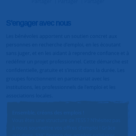
Partager
Partager
Partager
S’engager avec nous
Les bénévoles apportent un soutien concret aux
personnes en recherche d’emploi, en les écoutant
sans juger, et en les aidant à reprendre confiance et à
redéfinir un projet professionnel. Cette démarche est
confidentielle, gratuite et s’inscrit dans la durée. Les
groupes fonctionnent en partenariat avec les
institutions, les professionnels de l’emploi et les
associations locales.
Ensemble, créons des emplois !
Vous êtes une structure de l’ESS ? N’hésitez pas
à nous soumettre vos offres d’emploi ! Grâce
aux dons, SNC finance des emplois solidaires