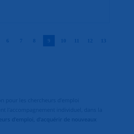
|
|
|
|
|
|
|
|
|
6
7
8
9
10
11
12
13
on pour les chercheurs d’emploi
ent l’accompagnement individuel, dans la
cheurs d’emploi, d’acquérir de nouveaux