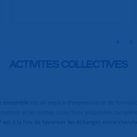
|
4
5
ACTIVITES COLLECTIVES
re ensemble
est un espace d’expression et de formati
rmations et les sorties collectives proposées complèt
if est à la fois de favoriser les échanges entre cher