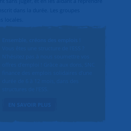
 sans juger, et en les aidant à reprendre
inscrit dans la durée. Les groupes
s locales.
Ensemble, créons des emplois !
Vous êtes une structure de l’ESS ?
N’hésitez pas à nous soumettre vos
offres d’emploi ! Grâce aux dons, SNC
finance des emplois solidaires d’une
durée de 6 à 12 mois, dans des
structures de l’ESS.
EN SAVOIR PLUS