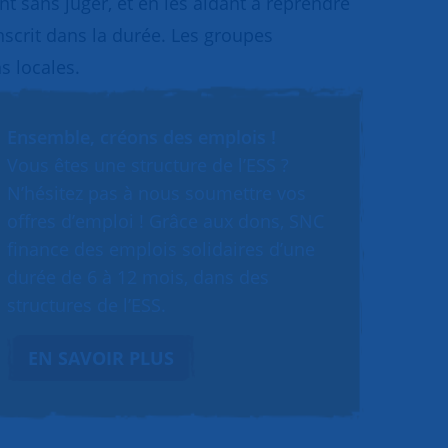
 sans juger, et en les aidant à reprendre
inscrit dans la durée. Les groupes
s locales.
Ensemble, créons des emplois !
Vous êtes une structure de l’ESS ?
N’hésitez pas à nous soumettre vos
offres d’emploi ! Grâce aux dons, SNC
finance des emplois solidaires d’une
durée de 6 à 12 mois, dans des
structures de l’ESS.
EN SAVOIR PLUS