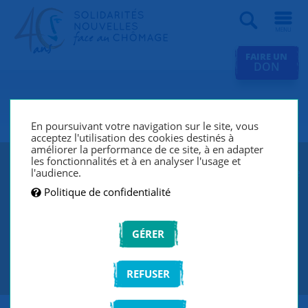
Recherche
FAIRE UN
DON
SNC Vesoul
En poursuivant votre navigation sur le site, vous
acceptez l'utilisation des cookies destinés à
améliorer la performance de ce site, à en adapter
les fonctionnalités et à en analyser l'usage et
SNC Vesoul lutte contre le chômage et l’exclusion grâce
l'audience.
à un réseau de bénévoles qui écoutent et
Politique de confidentialité
accompagnent les chercheurs d’emploi de manière
individuelle et personnalisée.
GÉRER
CONTACTEZ-NOUS
REFUSER