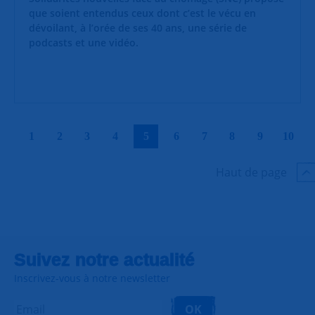
que soient entendus ceux dont c’est le vécu en
dévoilant, à l’orée de ses 40 ans, une série de
podcasts et une vidéo.
|
|
|
|
|
|
|
|
|
|
1
2
3
4
5
6
7
8
9
10
Haut de page
Suivez notre actualité
Inscrivez-vous à notre newsletter
OK