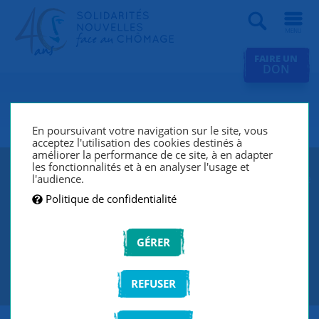
Recherche
FAIRE UN
DON
SNC Vesoul
En poursuivant votre navigation sur le site, vous
acceptez l'utilisation des cookies destinés à
améliorer la performance de ce site, à en adapter
les fonctionnalités et à en analyser l'usage et
SNC Vesoul lutte contre le chômage et l’exclusion grâce
l'audience.
à un réseau de bénévoles qui écoutent et
Politique de confidentialité
accompagnent les chercheurs d’emploi de manière
individuelle et personnalisée.
GÉRER
CONTACTEZ-NOUS
REFUSER