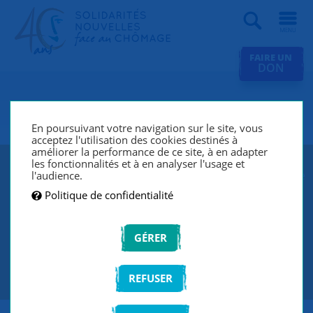
Recherche
FAIRE UN
DON
SNC Vesoul
En poursuivant votre navigation sur le site, vous
acceptez l'utilisation des cookies destinés à
améliorer la performance de ce site, à en adapter
les fonctionnalités et à en analyser l'usage et
SNC Vesoul lutte contre le chômage et l’exclusion grâce
l'audience.
à un réseau de bénévoles qui écoutent et
Politique de confidentialité
accompagnent les chercheurs d’emploi de manière
individuelle et personnalisée.
GÉRER
CONTACTEZ-NOUS
REFUSER