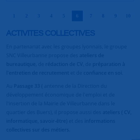
|
|
|
|
|
|
|
|
|
|
1
2
3
4
5
6
7
8
9
10
ACTIVITES COLLECTIVES
En partenariat avec les groupes lyonnais, le groupe
SNC Villeurbanne propose des
ateliers de
bureautique
, de
rédaction de CV
, de
préparation à
l'entretien de recrutement
et de
confiance en soi
.
Au
Passage 33 (
antenne de la Direction du
développement économique de l'emploi et de
l'insertion de la Mairie de Villeurbanne dans le
quartier des Buers), il propose aussi des
ateliers ( CV,
informatique, savoir-être)
et des
informations
collectives sur des métiers.