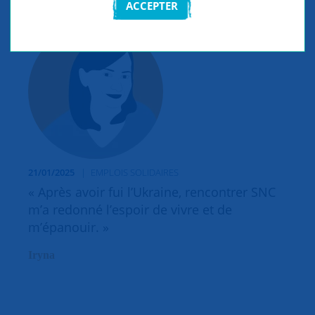
ACCEPTER
21/01/2025
EMPLOIS SOLIDAIRES
« Après avoir fui l’Ukraine, rencontrer SNC
m’a redonné l’espoir de vivre et de
m’épanouir. »
Iryna