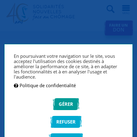
Recherche
FAIRE UN
DON
Paroles de chercheurs d'emploi
En poursuivant votre navigation sur le site, vous
acceptez l'utilisation des cookies destinés à
améliorer la performance de ce site, à en adapter
les fonctionnalités et à en analyser l'usage et
FILTRER PAR PROFIL
l'audience.
Politique de confidentialité
FILTRER PAR ANNÉE
GÉRER
VALIDER
REFUSER