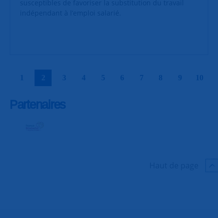
susceptibles de favoriser la substitution du travail
indépendant à l’emploi salarié.
|
|
|
|
|
|
|
|
|
|
1
2
3
4
5
6
7
8
9
10
Partenaires
Haut de page