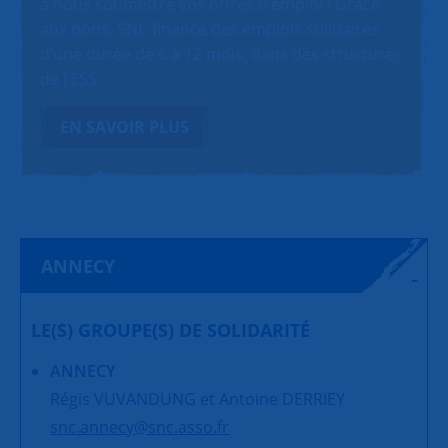
à nous soumettre vos offres d’emploi ! Grâce
aux dons, SNC finance des emplois solidaires
d’une durée de 6 à 12 mois, dans des structures
de l’ESS.
EN SAVOIR PLUS
ANNECY
LE(S) GROUPE(S) DE SOLIDARITÉ
ANNECY
Régis VUVANDUNG et Antoine DERRIEY
snc.annecy@snc.asso.fr