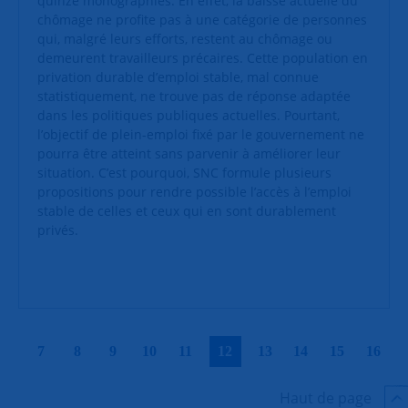
quinze monographies. En effet, la baisse actuelle du
chômage ne profite pas à une catégorie de personnes
qui, malgré leurs efforts, restent au chômage ou
demeurent travailleurs précaires. Cette population en
privation durable d’emploi stable, mal connue
statistiquement, ne trouve pas de réponse adaptée
dans les politiques publiques actuelles. Pourtant,
l’objectif de plein-emploi fixé par le gouvernement ne
pourra être atteint sans parvenir à améliorer leur
situation. C’est pourquoi, SNC formule plusieurs
propositions pour rendre possible l’accès à l’emploi
stable de celles et ceux qui en sont durablement
privés.
|
|
|
|
|
|
|
|
|
|
7
8
9
10
11
12
13
14
15
16
Haut de page