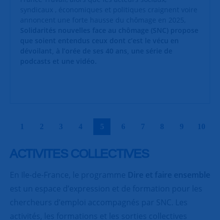
syndicaux , économiques et politiques craignent voire
annoncent une forte hausse du chômage en 2025,
Solidarités nouvelles face au chômage (SNC) propose
que soient entendus ceux dont c’est le vécu en
dévoilant, à l’orée de ses 40 ans, une série de
podcasts et une vidéo.
|
|
|
|
|
|
|
|
|
|
1
2
3
4
5
6
7
8
9
10
ACTIVITES COLLECTIVES
En Ile-de-France, le programme
Dire et faire ensemble
est un espace d’expression et de formation pour les
chercheurs d’emploi accompagnés par SNC. Les
activités, les formations et les sorties collectives