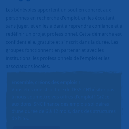
Les bénévoles apportent un soutien concret aux
personnes en recherche d’emploi, en les écoutant
sans juger, et en les aidant à reprendre confiance et à
redéfinir un projet professionnel. Cette démarche est
confidentielle, gratuite et s’inscrit dans la durée. Les
groupes fonctionnent en partenariat avec les
institutions, les professionnels de l’emploi et les
associations locales.
Ensemble, créons des emplois !
Vous êtes une structure de l’ESS ? N’hésitez pas
à nous soumettre vos offres d’emploi ! Grâce
aux dons, SNC finance des emplois solidaires
d’une durée de 6 à 12 mois, dans des structures
de l’ESS.