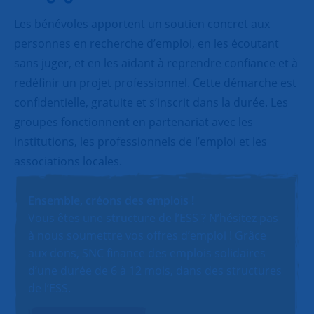
Les bénévoles apportent un soutien concret aux
personnes en recherche d’emploi, en les écoutant
sans juger, et en les aidant à reprendre confiance et à
redéfinir un projet professionnel. Cette démarche est
confidentielle, gratuite et s’inscrit dans la durée. Les
groupes fonctionnent en partenariat avec les
institutions, les professionnels de l’emploi et les
associations locales.
Ensemble, créons des emplois !
Vous êtes une structure de l’ESS ? N’hésitez pas
à nous soumettre vos offres d’emploi ! Grâce
aux dons, SNC finance des emplois solidaires
d’une durée de 6 à 12 mois, dans des structures
de l’ESS.