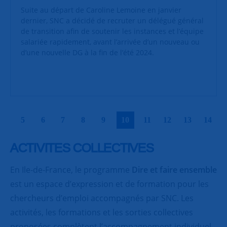
Suite au départ de Caroline Lemoine en janvier
dernier, SNC a décidé de recruter un délégué général
de transition afin de soutenir les instances et l’équipe
salariée rapidement, avant l’arrivée d’un nouveau ou
d’une nouvelle DG à la fin de l’été 2024.
|
|
|
|
|
|
|
|
|
|
5
6
7
8
9
10
11
12
13
14
ACTIVITES COLLECTIVES
En Ile-de-France, le programme
Dire et faire ensemble
est un espace d’expression et de formation pour les
chercheurs d’emploi accompagnés par SNC. Les
activités, les formations et les sorties collectives
proposées complètent l’accompagnement individuel,