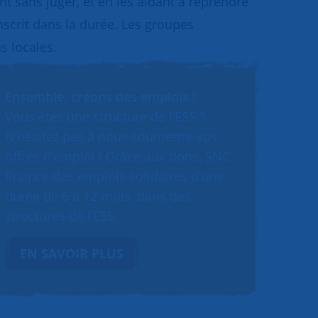
 sans juger, et en les aidant à reprendre
inscrit dans la durée. Les groupes
s locales.
Ensemble, créons des emplois !
Vous êtes une structure de l’ESS ?
N’hésitez pas à nous soumettre vos
offres d’emploi ! Grâce aux dons, SNC
finance des emplois solidaires d’une
durée de 6 à 12 mois, dans des
structures de l’ESS.
EN SAVOIR PLUS