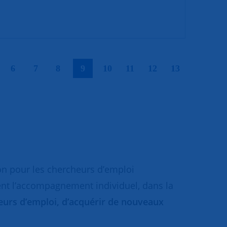
|
|
|
|
|
|
|
|
|
6
7
8
9
10
11
12
13
on pour les chercheurs d’emploi
ent l’accompagnement individuel, dans la
cheurs d’emploi, d’acquérir de nouveaux