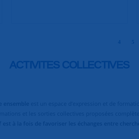
|
4
5
ACTIVITES COLLECTIVES
re ensemble
est un espace d’expression et de formati
rmations et les sorties collectives proposées complèt
if est à la fois de favoriser les échanges entre cher