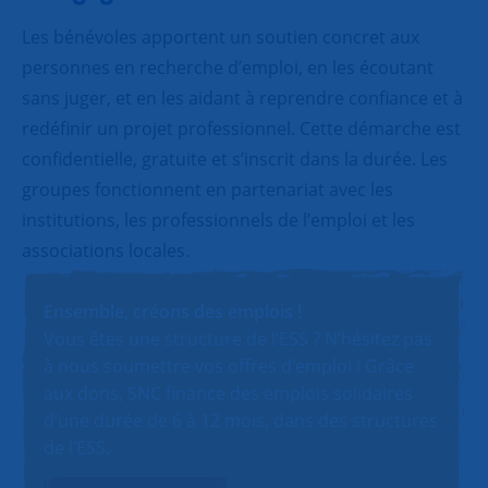
Les bénévoles apportent un soutien concret aux
personnes en recherche d’emploi, en les écoutant
sans juger, et en les aidant à reprendre confiance et à
redéfinir un projet professionnel. Cette démarche est
confidentielle, gratuite et s’inscrit dans la durée. Les
groupes fonctionnent en partenariat avec les
institutions, les professionnels de l’emploi et les
associations locales.
Ensemble, créons des emplois !
Vous êtes une structure de l’ESS ? N’hésitez pas
à nous soumettre vos offres d’emploi ! Grâce
aux dons, SNC finance des emplois solidaires
d’une durée de 6 à 12 mois, dans des structures
de l’ESS.