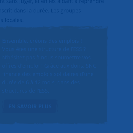
 sans juger, et en les aidant à reprendre
inscrit dans la durée. Les groupes
s locales.
Ensemble, créons des emplois !
Vous êtes une structure de l’ESS ?
N’hésitez pas à nous soumettre vos
offres d’emploi ! Grâce aux dons, SNC
finance des emplois solidaires d’une
durée de 6 à 12 mois, dans des
structures de l’ESS.
EN SAVOIR PLUS