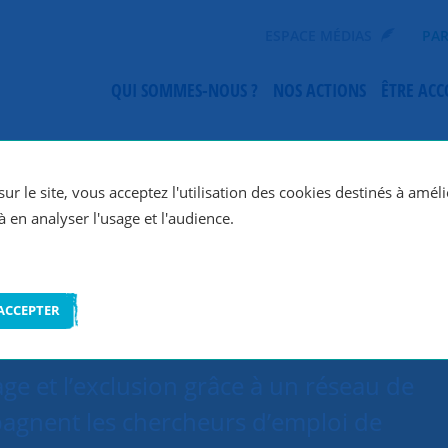
ESPACE MÉDIAS
PAR
QUI SOMMES-NOUS ?
NOS ACTIONS
ÊTRE AC
SNC Orléans
ur le site, vous acceptez l'utilisation des cookies destinés à améli
à en analyser l'usage et l'audience.
ACCEPTER
ge et l’exclusion grâce à un réseau de
agnent les chercheurs d’emploi de