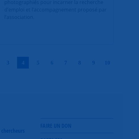
photographiés pour incarner la recherche
d’emploi et l’accompagnement proposé par
l’association.
|
|
|
|
|
|
|
|
|
3
4
5
6
7
8
9
10
FAIRE UN DON
 chercheurs