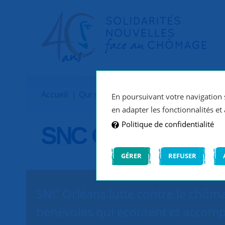
Accueil
Qui sommes-nous ?
Implantations
En poursuivant votre navigation s
en adapter les fonctionnalités et 
Politique de confidentialité
SNC Orléans
GÉRER
REFUSER
SNC Orléans lutte contre le chôma
bénévoles qui écoutent et accomp